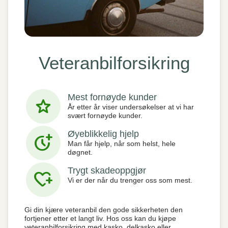
Veteranbilforsikring
Mest fornøyde kunder
star
År etter år viser undersøkelser at vi har
svært fornøyde kunder.
Øyeblikkelig hjelp
more_time
Man får hjelp, når som helst, hele
døgnet.
Trygt skadeoppgjør
heart_plus
Vi er der når du trenger oss som mest.
Gi din kjære veteranbil den gode sikkerheten den
fortjener etter et langt liv. Hos oss kan du kjøpe
veteranbilforsikring med kasko, delkasko eller