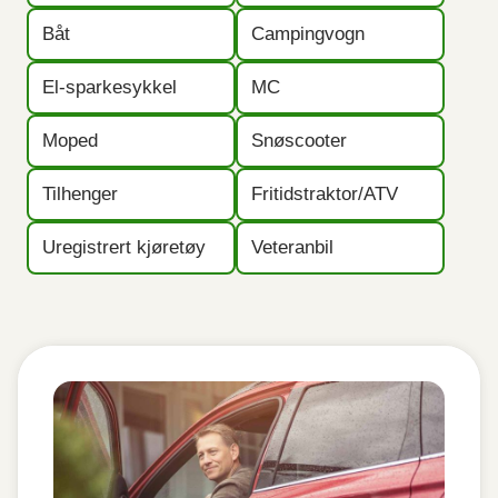
Båt
Campingvogn
El-sparkesykkel
MC
Moped
Snøscooter
Tilhenger
Fritidstraktor/ATV
Uregistrert kjøretøy
Veteranbil