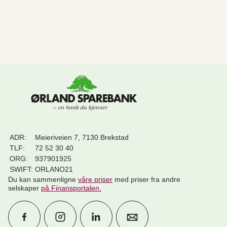
ADR:
Meieriveien 7, 7130 Brekstad
TLF:
72 52 30 40
ORG:
937901925
SWIFT:
ORLANO21
Du kan sammenligne
våre priser
med priser fra andre
selskaper
på Finansportalen
.