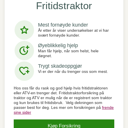
Fritidstraktor
Mest fornøyde kunder
star
År etter år viser undersøkelser at vi har
svært fornøyde kunder.
Øyeblikkelig hjelp
more_time
Man får hjelp, når som helst, hele
døgnet.
Trygt skadeoppgjør
heart_plus
Vi er der når du trenger oss som mest.
Hos oss får du rask og god hjelp hvis fritidstraktoren
eller ATV-en trenger det. Fritidstraktorforsikring på
traktor og ATV er mulig når de er registrert som traktor
og kun brukes til fritidsbruk. Velg dekningen som
passer best for deg. Les mer om forsikringen på
frende
sine sider
Kjøp Forsikring