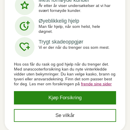
Mest fornøyde kunder
star
År etter år viser undersøkelser at vi har
svært fornøyde kunder.
Øyeblikkelig hjelp
more_time
Man får hjelp, når som helst, hele
døgnet.
Trygt skadeoppgjør
heart_plus
Vi er der når du trenger oss som mest.
Hos oss får du rask og god hjelp når du trenger det.
Med snøscooterforsikring kan du nyte vinterkledde
vidder uten bekymringer. Du kan velge kasko, brann og
tyveri eller ansvarsdekning. Finn det som passer best
for deg. Les mer om forsikringen på
frende sine sider
Kjøp Forsikring
Se vilkår