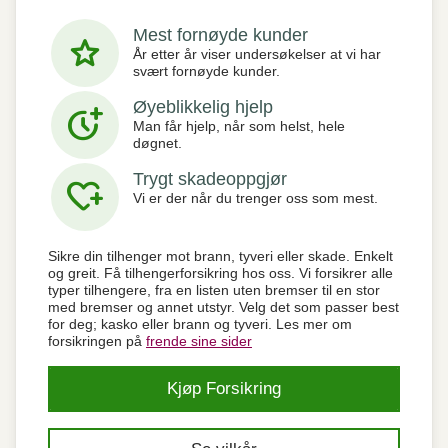
Mest fornøyde kunder
star
År etter år viser undersøkelser at vi har
svært fornøyde kunder.
Øyeblikkelig hjelp
more_time
Man får hjelp, når som helst, hele
døgnet.
Trygt skadeoppgjør
heart_plus
Vi er der når du trenger oss som mest.
Sikre din tilhenger mot brann, tyveri eller skade. Enkelt
og greit. Få tilhengerforsikring hos oss. Vi forsikrer alle
typer tilhengere, fra en listen uten bremser til en stor
med bremser og annet utstyr. Velg det som passer best
for deg; kasko eller brann og tyveri. Les mer om
forsikringen på
frende sine sider
Kjøp Forsikring