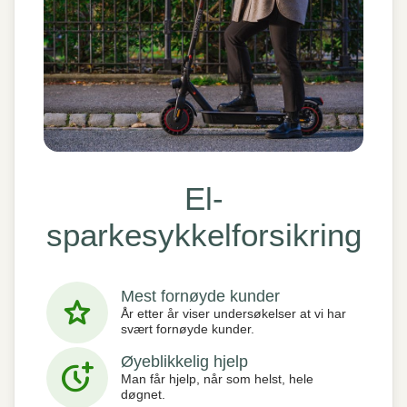
El-
sparkesykkelforsikring
Mest fornøyde kunder
star
År etter år viser undersøkelser at vi har
svært fornøyde kunder.
Øyeblikkelig hjelp
more_time
Man får hjelp, når som helst, hele
døgnet.