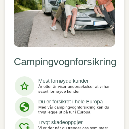
Campingvognforsikring
Mest fornøyde kunder
star
År etter år viser undersøkelser at vi har
svært fornøyde kunder.
Du er forsikret i hele Europa
globe
Med vår campingvognforsikring kan du
trygt legge ut på tur i Europa.
Trygt skadeoppgjør
heart_plus
Vi er der når du trenger oss som mest.