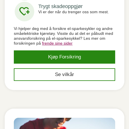
Trygt skadeoppgjør
heart_plus
Vi er der når du trenger oss som mest.
Vi hjelper deg med å forsikre el-sparkesykler og andre
småelektriske kjøretøy. Visste du at det er påbudt med
ansvarsforsikring på el-sparkesykkel? Les mer om
forsikringen på
frende sine sider
Kjøp Forsikring
Se vilkår