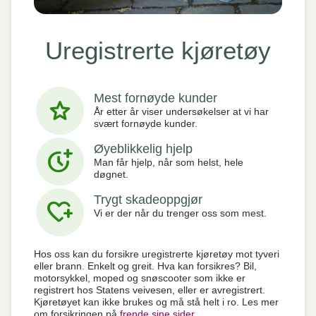
Uregistrerte kjøretøy
Mest fornøyde kunder
star
År etter år viser undersøkelser at vi har
svært fornøyde kunder.
Øyeblikkelig hjelp
more_time
Man får hjelp, når som helst, hele
døgnet.
Trygt skadeoppgjør
heart_plus
Vi er der når du trenger oss som mest.
Hos oss kan du forsikre uregistrerte kjøretøy mot tyveri
eller brann. Enkelt og greit. Hva kan forsikres? Bil,
motorsykkel, moped og snøscooter som ikke er
registrert hos Statens veivesen, eller er avregistrert.
Kjøretøyet kan ikke brukes og må stå helt i ro. Les mer
om forsikringen på
frende sine sider