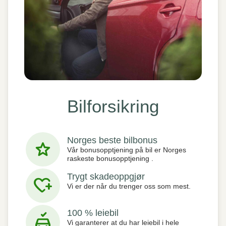
Bilforsikring
Norges beste bilbonus
star
Vår bonusopptjening på bil er Norges
raskeste bonusopptjening .
Trygt skadeoppgjør
heart_plus
Vi er der når du trenger oss som mest.
100 % leiebil
no_crash
Vi garanterer at du har leiebil i hele