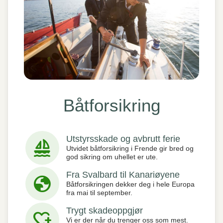
Båtforsikring
Utstyrsskade og avbrutt ferie
sailing
Utvidet båtforsikring i Frende gir bred og
god sikring om uhellet er ute.
Fra Svalbard til Kanariøyene
globe
Båtforsikringen dekker deg i hele Europa
fra mai til september.
Trygt skadeoppgjør
heart_plus
Vi er der når du trenger oss som mest.