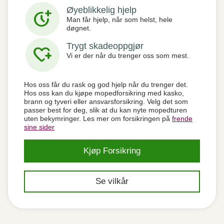
Øyeblikkelig hjelp
more_time
Man får hjelp, når som helst, hele
døgnet.
Trygt skadeoppgjør
heart_plus
Vi er der når du trenger oss som mest.
Hos oss får du rask og god hjelp når du trenger det.
Hos oss kan du kjøpe mopedforsikring med kasko,
brann og tyveri eller ansvarsforsikring. Velg det som
passer best for deg, slik at du kan nyte mopedturen
uten bekymringer. Les mer om forsikringen på
frende
sine sider
Kjøp Forsikring
Se vilkår