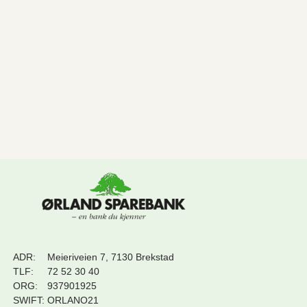
ADR:
Meieriveien 7, 7130 Brekstad
TLF:
72 52 30 40
ORG:
937901925
SWIFT:
ORLANO21