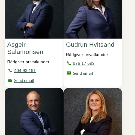
Asgeir
Gudrun Hvitsand
Salamonsen
Rådgiver privatkunder
Rådgiver privatkunder
976 17 699
404 93 191
Send email
Send email