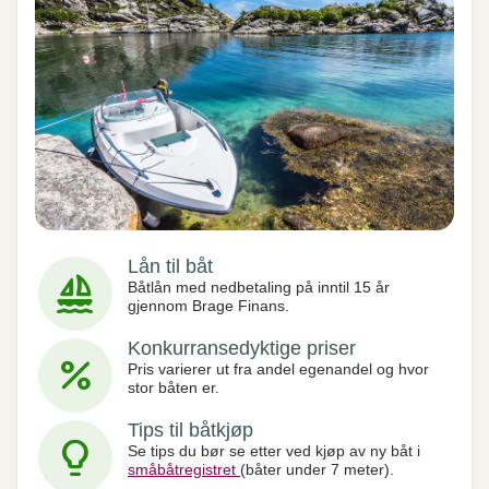
Lån til båt
sailing
Båtlån med nedbetaling på inntil 15 år
gjennom Brage Finans.
Konkurransedyktige priser
percent
Pris varierer ut fra andel egenandel og hvor
stor båten er.
Tips til båtkjøp
lightbulb_2
Se tips du bør se etter ved kjøp av ny båt i
småbåtregistret
(båter under 7 meter).