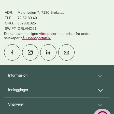
ADR:
Meieriveien 7, 7130 Brekstad
TLF:
72 52 30 40
ORG:
937901925
SWIFT:
ORLANO21
Du kan sammenligne
våre priser
med priser fra andre
selskaper
på Finansportalen
.
calendar_month
Avtal møte
Informasjon
Innlogginger
perm_phone_msg
Kontakt oss
Snarveier
Til toppen
person_add
Bli kunde