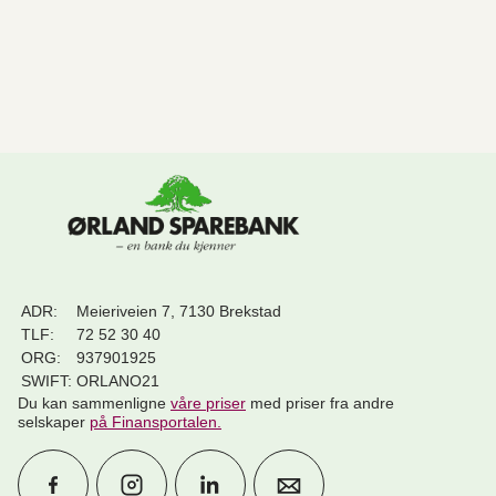
ADR:
Meieriveien 7, 7130 Brekstad
TLF:
72 52 30 40
ORG:
937901925
SWIFT:
ORLANO21
Du kan sammenligne
våre priser
med priser fra andre
selskaper
på Finansportalen
.