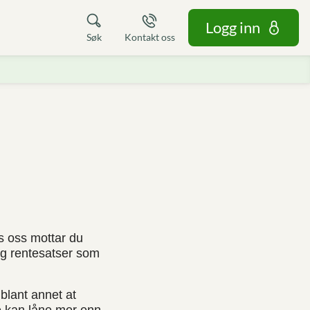
Logg inn
Søk
Kontakt oss
os oss mottar du
og rentesatser som
 blant annet at