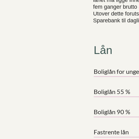
lånet må ligge inn
fem ganger brutto 
Utover dette forutse
Sparebank til dagl
Lån
Boliglån for unge
Boliglån 55 %
Boliglån 90 %
Fastrente lån