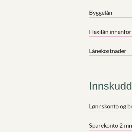
Byggelån
Flexilån innenfo
Lånekostnader
Innskudd
Lønnskonto og b
Sparekonto 2 mn