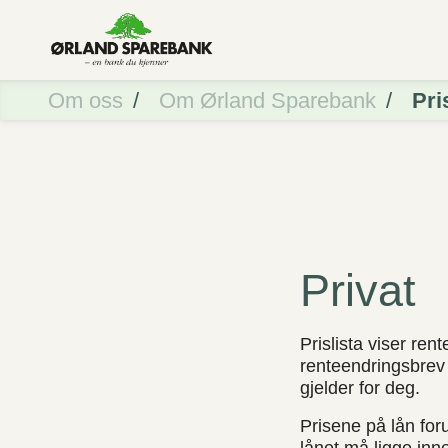
Om oss
Om Ørland Sparebank
Pri
Privat
Prislista viser re
renteendringsbrev 
gjelder for deg.
Prisene på lån forut