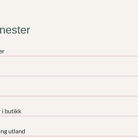
enester
er
 i butikk
ing utland