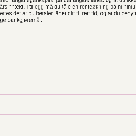
enfor angitt egenkapital på det angitte lånet, og at du ik
årsinntekt. I tillegg må du tåle en renteøkning på mini
ttes det at du betaler lånet ditt til rett tid, og at du beny
ige bankgjøremål.