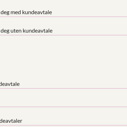
or deg med kundeavtale
r deg uten kundeavtale
deavtale
deavtaler