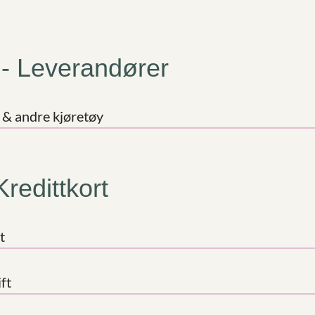
r - Leverandører
l & andre kjøretøy
Kredittkort
t
ft