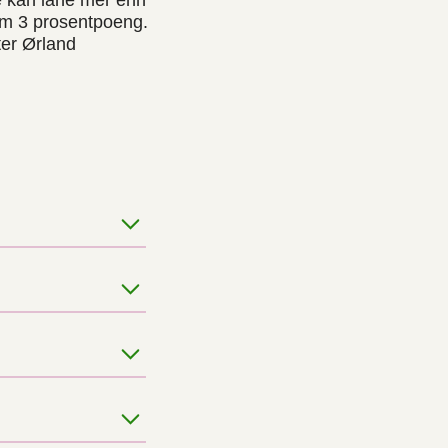
ke kan låne mer enn
mum 3 prosentpoeng.
tter Ørland