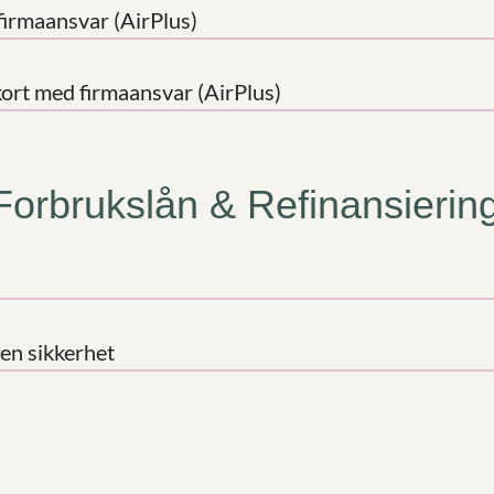
firmaansvar (AirPlus)
kort med firmaansvar (AirPlus)
 Forbrukslån & Refinansierin
ten sikkerhet