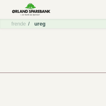
frende
ureg