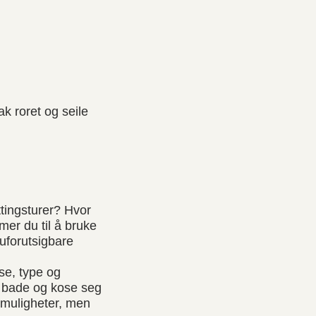
ak roret og seile
ttingsturer? Hvor
er du til å bruke
uforutsigbare
se, type og
il bade og kose seg
smuligheter, men