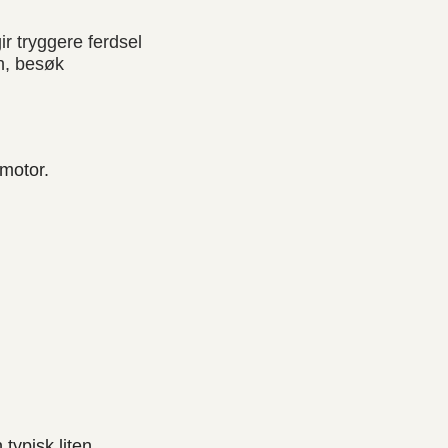
ir tryggere ferdsel
n, besøk
motor.
typisk liten