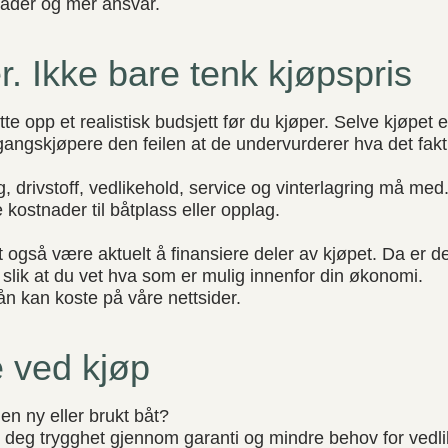
ader og mer ansvar.
r. Ikke bare tenk kjøpspris
tte opp et realistisk budsjett før du kjøper. Selve kjøpet 
angskjøpere den feilen at de undervurderer hva det fakti
ing, drivstoff, vedlikehold, service og vinterlagring må med.
kostnader til båtplass eller opplag.
også være aktuelt å finansiere deler av kjøpet. Da er de
 slik at du vet hva som er mulig innenfor din økonomi.
ån kan koste på våre nettsider.
e ved kjøp
en ny eller brukt båt?
 deg trygghet gjennom garanti og mindre behov for vedl