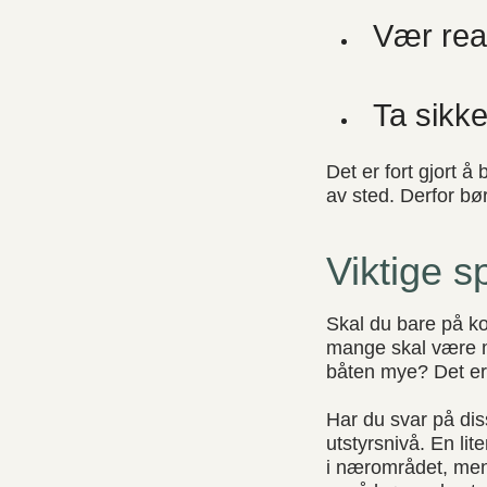
Vær rea
Ta sikke
Det er fort gjort å
av sted. Derfor bø
Viktige s
Skal du bare på ko
mange skal være m
båten mye? Det er
Har du svar på dis
utstyrsnivå. En li
i nærområdet, men