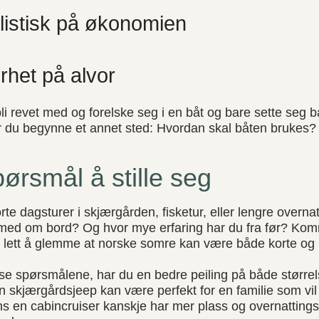
listisk på økonomien
rhet på alvor
 bli revet med og forelske seg i en båt og bare sette seg b
r du begynne et annet sted: Hvordan skal båten brukes?
pørsmål å stille seg
rte dagsturer i skjærgården, fisketur, eller lengre overna
ed om bord? Og hvor mye erfaring har du fra før? Komm
 lett å glemme at norske somre kan være både korte og 
se spørsmålene, har du en bedre peiling på både størrel
ten skjærgårdsjeep kan være perfekt for en familie som v
s en cabincruiser kanskje har mer plass og overnatting