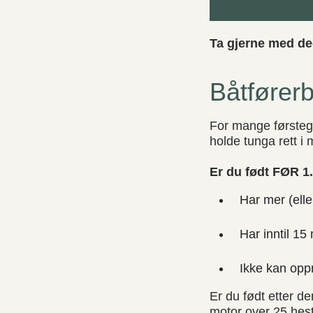
Ta gjerne med de
Båtførerb
For mange førstega
holde tunga rett i
Er du født FØR 1.
Har mer (ell
Har inntil 15
Ikke kan opp
Er du født etter d
motor over 25 hest