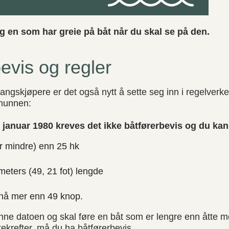
g en som har greie på båt når du skal se på den.
evis og regler
ngskjøpere er det også nytt å sette seg inn i regelverket
 munnen:
 januar 1980 kreves det ikke båtførerbevis og du kan
er mindre) enn 25 hk
 meters (49, 21 fot) lengde
nå mer enn 49 knop.
enne datoen og skal føre en båt som er lengre enn åtte me
ekrefter, må du ha båtførerbevis.