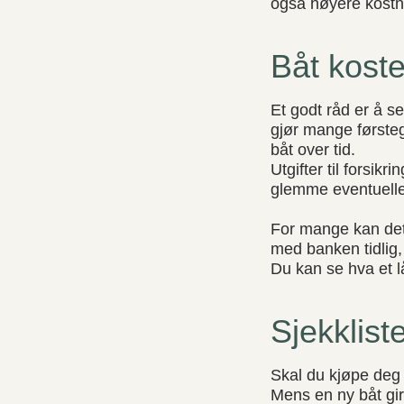
også høyere kostn
Båt koste
Et godt råd er å se
gjør mange førsteg
båt over tid.
Utgifter til forsikr
glemme eventuelle 
For mange kan det 
med banken tidlig,
Du kan se hva et l
Sjekklist
Skal du kjøpe deg 
Mens en ny båt gir