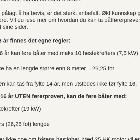
pålagt å ha bevis, er det sterkt anbefalt. Økt kunnskap g
dre. Vil du lese mer om hvordan du kan ta båtførerprøve
sine sider.
 år finnes det egne regler:
6 år kan føre båter med maks 10 hestekrefters (7,5 kW) 
e ha en lengde større enn 8 meter – 26,25 fot.
n kan tas fra fylte 14 år, men utstedes ikke før fylte 16.
 16 år UTEN førerprøven, kan de føre båter med:
ekrefter (19 kW)
s (26,25 fot) lengde
ier ikke noe om båtens hastighet. Med 25 HK motor vil en 