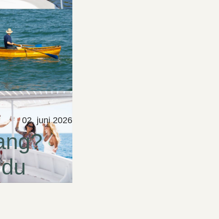
02. juni 2026
gang?
 du