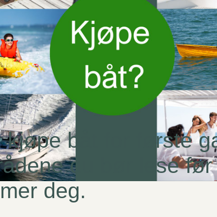
 kjøpe båt for første 
rådene du bør lese før
mer deg.