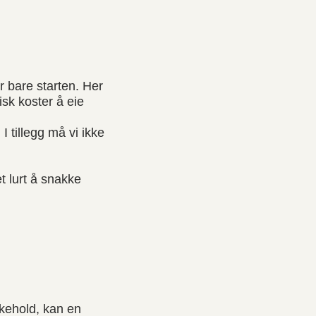
er bare starten. Her
sk koster å eie
 I tillegg må vi ikke
t lurt å snakke
ikehold, kan en