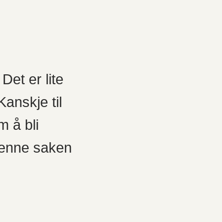
Det er lite
anskje til
m å bli
denne saken