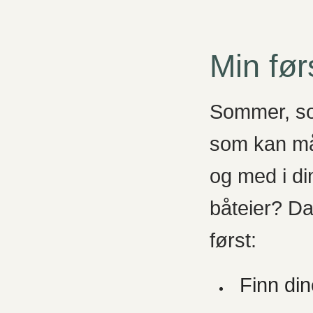
Min før
Sommer, sol
som kan mål
og med i di
båteier? Da
først:
Finn di