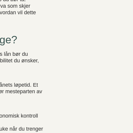
hva som skjer
hvordan vil dette
lge?
s lån bør du
ilitet du ønsker,
ånets løpetid. Et
gjør mesteparten av
onomisk kontroll
uke når du trenger