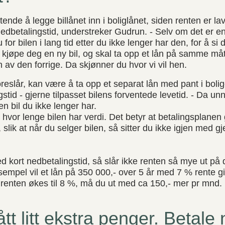
tende å legge billånet inn i boliglånet, siden renten er l
nedbetalingstid, understreker Gudrun. - Selv om det er e
u for bilen i lang tid etter du ikke lenger har den, for å s
kjøpe deg en ny bil, og skal ta opp et lån på samme måte
av den forrige. Da skjønner du hvor vi vil hen.
foreslår, kan være å ta opp et separat lån med pant i bo
stid - gjerne tilpasset bilens forventede levetid. - Da un
en bil du ikke lenger har.
e hvor lenge bilen har verdi. Det betyr at betalingsplanen
, slik at når du selger bilen, så sitter du ikke igjen med g
ed kort nedbetalingstid, så slår ikke renten så mye ut p
sempel vil et lån på 350 000,- over 5 år med 7 % rente gi
renten økes til 8 %, må du ut med ca 150,- mer pr mnd.
ått litt ekstra penger. Betale 