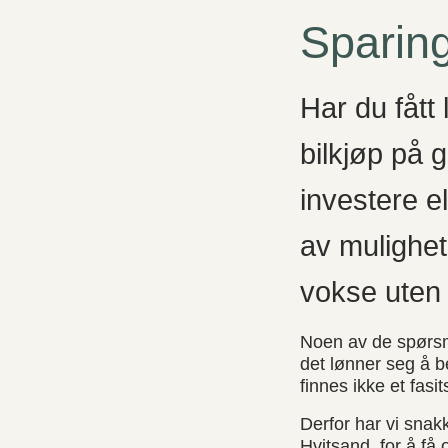
Sparing
Har du fått
bilkjøp på 
investere el
av mulighet
vokse uten 
Noen av de spørsmå
det lønner seg å be
finnes ikke et fasi
Derfor har vi snak
Hvitsand, for å få