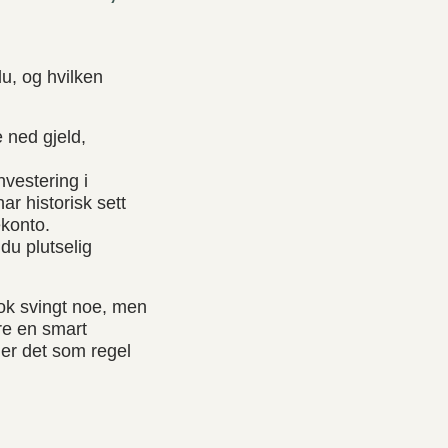
du, og hvilken
e ned gjeld,
nvestering i
r historisk sett
ekonto.
du plutselig
nok svingt noe, men
re en smart
 er det som regel