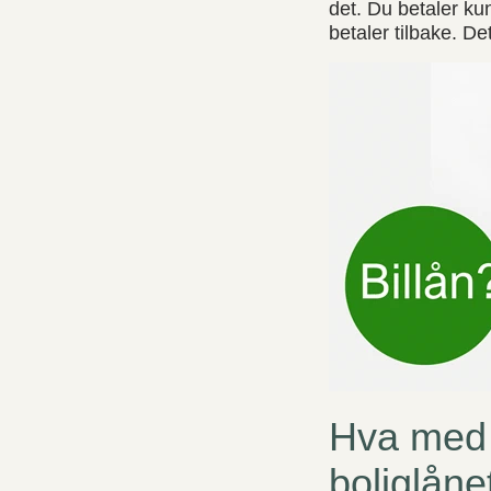
det. Du betaler ku
betaler tilbake. Det
Hva med b
boliglåne