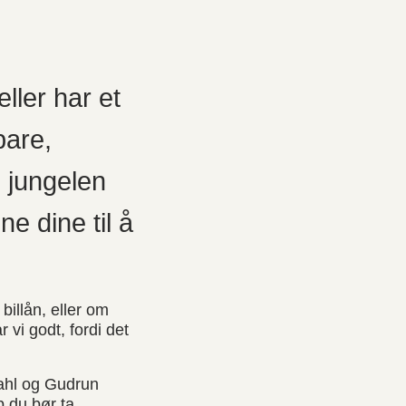
ller har et
pare,
i jungelen
e dine til å
illån, eller om
r vi godt, fordi det
Dahl og Gudrun
p du bør ta.