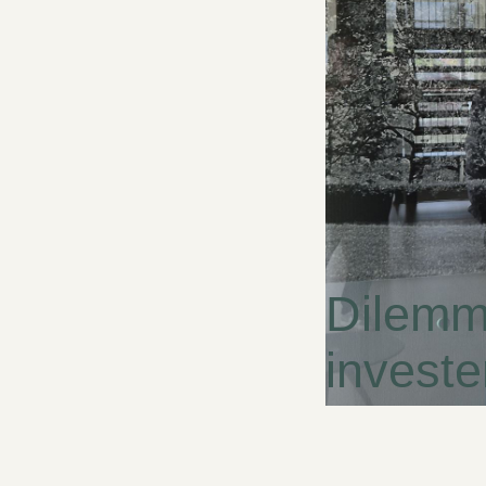
Dilemma
investe