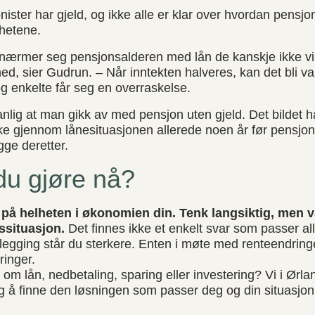
onister har gjeld, og ikke alle er klar over hvordan pens
ghetene.
nærmer seg pensjonsalderen med lån de kanskje ikke vil
ned, sier Gudrun. – Når inntekten halveres, kan det bli va
og enkelte får seg en overraskelse.
vanlig at man gikk av med pensjon uten gjeld. Det bildet h
enke gjennom lånesituasjonen allerede noen år før pensjon
gge deretter.
du gjøre nå?
å helheten i økonomien din. Tenk langsiktig, men v
vssituasjon.
Det finnes ikke et enkelt svar som passer a
legging står du sterkere. Enten i møte med renteendringe
ringer.
 om lån, nedbetaling, sparing eller investering? Vi i Ørl
eg å finne den løsningen som passer deg og din situasjon