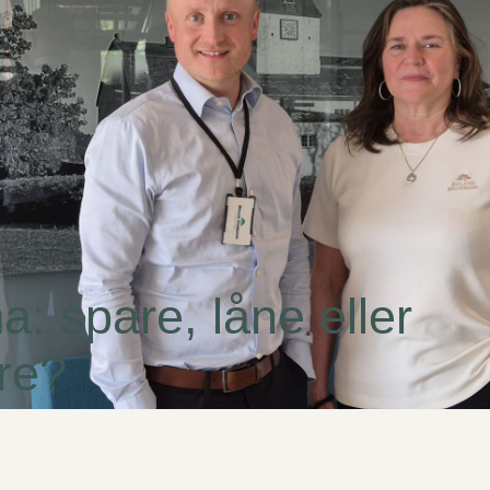
: spare, låne eller
re?