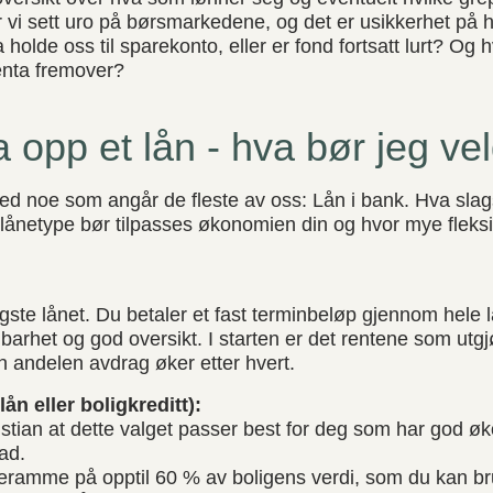
r vi sett uro på børsmarkedene, og det er usikkerhet på 
 holde oss til sparekonto, eller er fond fortsatt lurt? Og 
enta fremover?
 opp et lån - hva bør jeg ve
d noe som angår de fleste av oss: Lån i bank. Hva slag
 lånetype bør tilpasses økonomien din og hvor mye fleksib
igste lånet. Du betaler et fast terminbeløp gjennom hele l
sigbarhet og god oversikt. I starten er det rentene som ut
 andelen avdrag øker etter hvert.
ån eller boligkreditt):
stian at dette valget passer best for deg som har god øk
ad.
neramme på opptil 60 % av boligens verdi, som du kan br