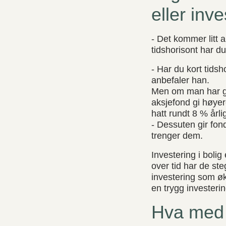
eller inv
- Det kommer litt a
tidshorisont har d
- Har du kort tidsh
anbefaler han.
Men om man har god
aksjefond gi høyer
hatt rundt 8 % årl
- Dessuten gir fon
trenger dem.
Investering i bolig
over tid har de st
investering som øk
en trygg investerin
Hva med 