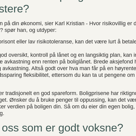
estere?
n på din økonomi, sier Karl Kristian - Hvor risikovillig er 
u? spør han, og utdyper:
orisont eller lav risikotoleranse, kan det være lurt å betal
 oversikt, kontroll på lånet og en langsiktig plan, kan i
e avkastning enn renten på boliglånet. Brede aksjefond ha
ig avkastning. Altså godt over hva man får på en høyrent
dssparing fleksibilitet, ettersom du kan ta ut pengene om 
 er tradisjonelt en god spareform. Boligprisene har riktig
eget. Ønsker du å bruke penger til oppussing, kan det væ
er verdien på boligen din. Så om du eier din egen bolig,
g.
oss som er godt voksne?