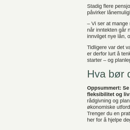
Stadig flere pensj
påvirker lånemuli
– Vi ser at mange 
når inntekten går 
innvilget nye lån, 
Tidligere var det 
er derfor lurt å t
starter – og planle
Hva bør 
Oppsummert: Se p
fleksibilitet og li
rådgivning og plan
økonomiske utford
Trenger du en prat
her for å hjelpe d