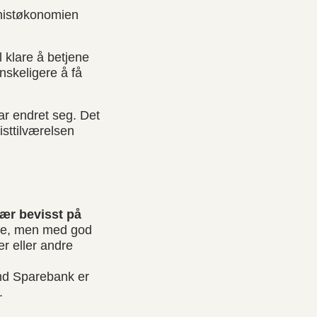
jonistøkonomien
 klare å betjene
nskeligere å få
ar endret seg. Det
isttilværelsen
ær bevisst på
lle, men med god
r eller andre
and Sparebank er
.