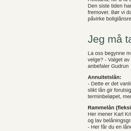
Den siste tiden ha
fremover. Bør vi da
påvirke boliglånsr
Jeg må ta
La oss begynne me
velge? - Valget av
anbefaler Gudrun
Annuitetslån:
- Dette er det vanl
slikt lån gir forut
terminbeløpet, men
Rammelån (fleksil
Her mener Karl Kri
og lav belåningsgr
- Her får du en lå