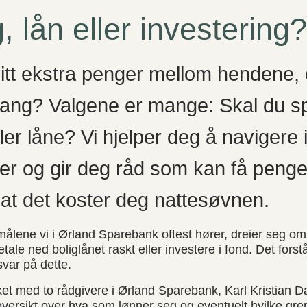
, lån eller investering?
 litt ekstra penger mellom hendene, e
gang? Valgene er mange: Skal du s
ler låne? Vi hjelper deg å navigere 
er og gir deg råd som kan få pengen
at det koster deg nattesøvnen.
lene vi i Ørland Sparebank oftest hører, dreier seg om b
tale ned boliglånet raskt eller investere i fond. Det forstå
tsvar på dette.
ket med to rådgivere i Ørland Sparebank, Karl Kristian 
 oversikt over hva som lønner seg og eventuelt hvilke gre