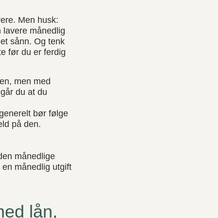
avere. Men husk:
n lavere månedlig
i det sånn. Og tenk
 før du er ferdig
ligen, men med
ngår du at du
 generelt bør følge
jeld på den.
å den månedlige
 en månedlig utgift
ned lån,