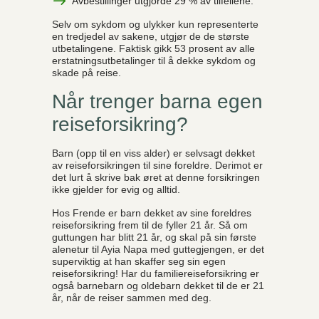
Avbestillinger utgjorde 29 % av tilfellene.
Selv om sykdom og ulykker kun representerte
en tredjedel av sakene, utgjør de de største
utbetalingene. Faktisk gikk 53 prosent av alle
erstatningsutbetalinger til å dekke sykdom og
skade på reise.
Når trenger barna egen
reiseforsikring?
Barn (opp til en viss alder) er selvsagt dekket
av reiseforsikringen til sine foreldre. Derimot er
det lurt å skrive bak øret at denne forsikringen
ikke gjelder for evig og alltid.
Hos Frende er barn dekket av sine foreldres
reiseforsikring frem til de fyller 21 år. Så om
guttungen har blitt 21 år, og skal på sin første
alenetur til Ayia Napa med guttegjengen, er det
superviktig at han skaffer seg sin egen
reiseforsikring! Har du familiereiseforsikring er
også barnebarn og oldebarn dekket til de er 21
år, når de reiser sammen med deg.