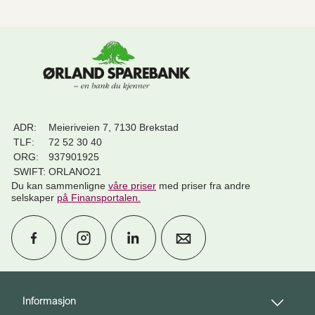
ADR:
Meieriveien 7, 7130 Brekstad
TLF:
72 52 30 40
ORG:
937901925
SWIFT:
ORLANO21
Du kan sammenligne
våre priser
med priser fra andre
selskaper
på Finansportalen
.
calendar_month
Avtal møte
Informasjon