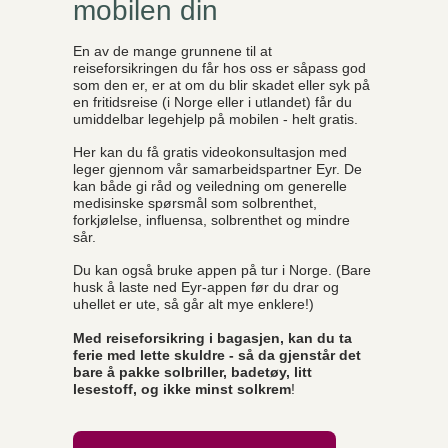
mobilen din
En av de mange grunnene til at
reiseforsikringen du får hos oss er såpass god
som den er, er at om du blir skadet eller syk på
en fritidsreise (i Norge eller i utlandet) får du
umiddelbar legehjelp på mobilen - helt gratis.
Her kan du få gratis videokonsultasjon med
leger gjennom vår samarbeidspartner Eyr. De
kan både gi råd og veiledning om generelle
medisinske spørsmål som solbrenthet,
forkjølelse, influensa, solbrenthet og mindre
sår.
Du kan også bruke appen på tur i Norge. (Bare
husk å laste ned Eyr-appen før du drar og
uhellet er ute, så går alt mye enklere!)
Med reiseforsikring i bagasjen, kan du ta
ferie med lette skuldre - så da gjenstår det
bare å pakke solbriller, badetøy, litt
lesestoff, og ikke minst solkrem
!