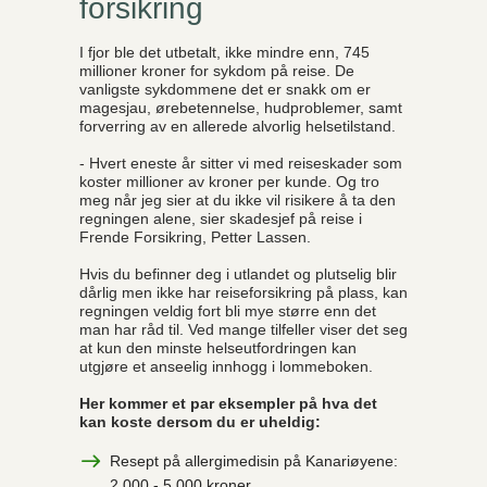
forsikring
I fjor ble det utbetalt, ikke mindre enn, 745
millioner kroner for sykdom på reise. De
vanligste sykdommene det er snakk om er
magesjau, ørebetennelse, hudproblemer, samt
forverring av en allerede alvorlig helsetilstand.
- Hvert eneste år sitter vi med reiseskader som
koster millioner av kroner per kunde. Og tro
meg når jeg sier at du ikke vil risikere å ta den
regningen alene, sier skadesjef på reise i
Frende Forsikring, Petter Lassen.
Hvis du befinner deg i utlandet og plutselig blir
dårlig men ikke har reiseforsikring på plass, kan
regningen veldig fort bli mye større enn det
man har råd til. Ved mange tilfeller viser det seg
at kun den minste helseutfordringen kan
utgjøre et anseelig innhogg i lommeboken.
Her kommer et par eksempler på hva det
kan koste dersom du er uheldig:
Resept på allergimedisin på Kanariøyene:
2 000 - 5 000 kroner