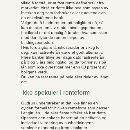
viktig å forstå, er at fast rente defineres ut fra
markedet. Altså er dette ikke noe som styres av
hverken deg som forbruker eller nødvendigvis
en enkeltstående bank.
Velger du å binde renten på boliglånet nå, så
kan du sikre en lav rente i bindingsperioden.
Imidlertid er det umulig å forutse hva som skjer
med den flytende renten i løpet av
bindingsperioden.
Hvis forutsigbare lånekostnader er viktig for
deg, kan fastrentelån være et godt alternativ.
Flere banker tilbyr per dags dato fastrentelån
på 3 og 5 års bindingstid, og da fortrinnsvis på
lån som ikke overstiger mer enn 60 prosent av
boligens verdi.
Du kan ha fast rente på hele eller deler av lånet
ditt.
Ikke spekuler i renteform
Gudrun understreker at det ikke finnes en
gylden formell for hvilken renteform som passer
i et gitt lån. I de aller fleste tilfeller så bør dette
tilpasses den enkelte basert på en helhetlig og
individuell vurdering av husholdningens
samlede økonomi og fremtidsplaner.