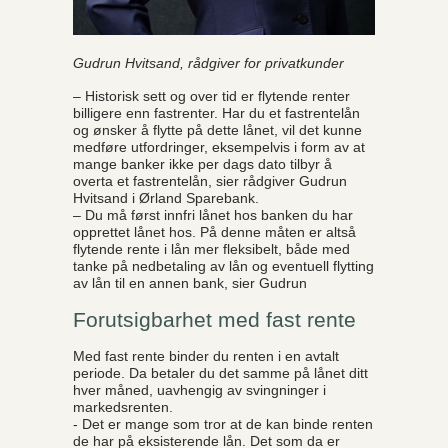
Gudrun Hvitsand, rådgiver for privatkunder
– Historisk sett og over tid er flytende renter
billigere enn fastrenter. Har du et fastrentelån
og ønsker å flytte på dette lånet, vil det kunne
medføre utfordringer, eksempelvis i form av at
mange banker ikke per dags dato tilbyr å
overta et fastrentelån, sier rådgiver Gudrun
Hvitsand i Ørland Sparebank.
– Du må først innfri lånet hos banken du har
opprettet lånet hos. På denne måten er altså
flytende rente i lån mer fleksibelt, både med
tanke på nedbetaling av lån og eventuell flytting
av lån til en annen bank, sier Gudrun
Forutsigbarhet med fast rente
Med fast rente binder du renten i en avtalt
periode. Da betaler du det samme på lånet ditt
hver måned, uavhengig av svingninger i
markedsrenten.
- Det er mange som tror at de kan binde renten
de har på eksisterende lån. Det som da er