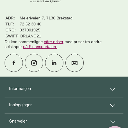
ADR:
Meieriveien 7, 7130 Brekstad
TLF:
72 52 30 40
ORG:
937901925
SWIFT:
ORLANO21
Du kan sammenligne
våre priser
med priser fra andre
selskaper
på Finansportalen
.
calendar_month
Avtal møte
Informasjon
Innlogginger
perm_phone_msg
Kontakt oss
Snarveier
Til toppen