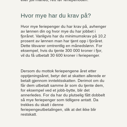
Hvor mye har du krav på?
Hvor mye feriepenger du har krav på, avhenger
av lønnen din og hvor mye du har jobbet i
fjoråret. Vanligvis har du minimumskrav på 10,2
prosent av lønnen man har tjent opp i fjoråret.
Dette tilsvarer omtrentlig en månedslønn. For
eksempel, hvis du tjente 300 000 kroner i fjor,
vil du få utbetalt 30 600 kroner i feriepenger.
Dersom du mottok feriepengene året etter
opptjeningsåret, betyr det at skatten allerede er
betalt gjennom inntektsskatten. Derimot om du
får dem utbetalt samme år som du tjente dem,
for eksempel ved et jobb-bytte, blir det
annerledes. For da har du plutselig fått dobbelt
så mye feriepenger som tidligere antatt. Da
trekkes du skatt i denne
feriepengeutbetalingen, slik at det ikke blir
restskatt.