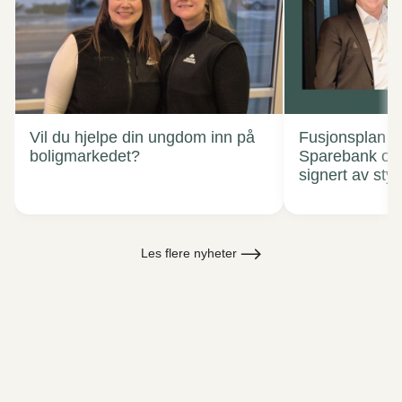
Vil du hjelpe din ungdom inn på
Fusjonsplan T
boligmarkedet?
Sparebank og
signert av sty
Les flere nyheter