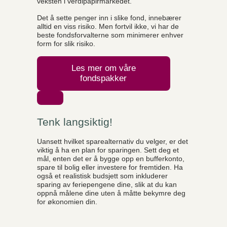
veksten i verdipapirmarkedet.
Det å sette penger inn i slike fond, innebærer
alltid en viss risiko. Men fortvil ikke, vi har de
beste fondsforvalterne som minimerer enhver
form for slik risiko.
Les mer om våre
fondspakker
Tenk langsiktig!
Uansett hvilket sparealternativ du velger, er det
viktig å ha en plan for sparingen. Sett deg et
mål, enten det er å bygge opp en bufferkonto,
spare til bolig eller investere for fremtiden. Ha
også et realistisk budsjett som inkluderer
sparing av feriepengene dine, slik at du kan
oppnå målene dine uten å måtte bekymre deg
for økonomien din.