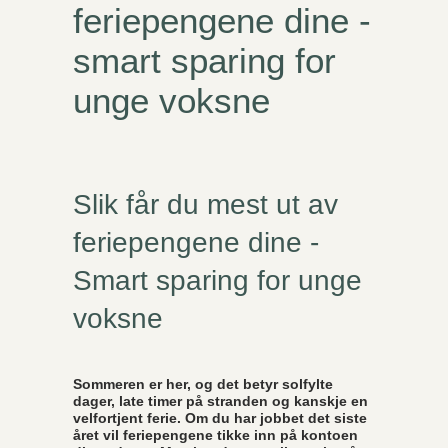
feriepengene dine -
smart sparing for
unge voksne
Slik får du mest ut av
feriepengene dine -
Smart sparing for unge
voksne
Sommeren er her, og det betyr solfylte
dager, late timer på stranden og kanskje en
velfortjent ferie. Om du har jobbet det siste
året vil feriepengene tikke inn på kontoen