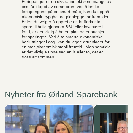
Feriepenger er en ekstra inntekt som mange av
oss får i løpet av sommeren. Ved å bruke
feriepengene på en smart måte, kan du oppnå
økonomisk trygghet og planlegge for fremtiden.
Enten du velger å opprette en bufferkonto,
spare til bolig gjennom BSU eller investere i
fond, er det viktig å ha en plan og et budsjett
for sparingen. Ved å ta smarte økonomiske
beslutninger i dag, kan du legge grunnlaget for
en mer økonomisk stabil fremtid. Men samtidig
er det viktig å unne seg en is eller to, det er
tross alt sommer!
Nyheter fra Ørland Sparebank