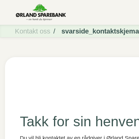
Kontakt oss
svarside_kontaktskjema
Takk for sin henve
Du vil bli kontaktet av en rådgiver i Ørland Spa