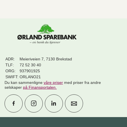
ADR:
Meieriveien 7, 7130 Brekstad
TLF:
72 52 30 40
ORG:
937901925
SWIFT:
ORLANO21
Du kan sammenligne
våre priser
med priser fra andre
selskaper
på Finansportalen
.
Avtal møte