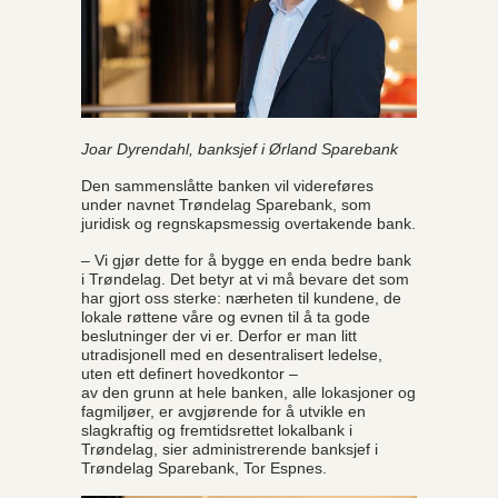
Joar Dyrendahl, banksjef i Ørland Sparebank
Den sammenslåtte banken vil videreføres
under navnet Trøndelag Sparebank, som
juridisk og regnskapsmessig overtakende bank.
– Vi gjør dette for å bygge en enda bedre bank
i Trøndelag. Det betyr at vi må bevare det som
har gjort oss sterke: nærheten til kundene, de
lokale røttene våre og evnen til å ta gode
beslutninger der vi er. Derfor er man litt
utradisjonell med en desentralisert ledelse,
uten ett definert hovedkontor –
av den grunn at hele banken, alle lokasjoner og
fagmiljøer, er avgjørende for å utvikle en
slagkraftig og fremtidsrettet lokalbank i
Trøndelag, sier administrerende banksjef i
Trøndelag Sparebank, Tor Espnes.