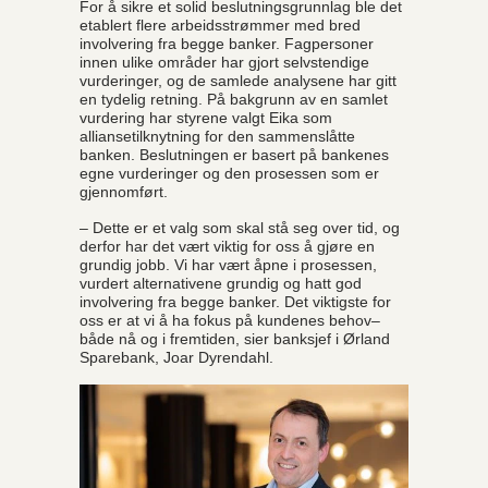
For å sikre et solid beslutningsgrunnlag ble det
etablert flere arbeidsstrømmer med bred
involvering fra begge banker. Fagpersoner
innen ulike områder har gjort selvstendige
vurderinger, og de samlede analysene har gitt
en tydelig retning. På bakgrunn av en samlet
vurdering har styrene valgt Eika som
alliansetilknytning for den sammenslåtte
banken. Beslutningen er basert på bankenes
egne vurderinger og den prosessen som er
gjennomført.
– Dette er et valg som skal stå seg over tid, og
derfor har det vært viktig for oss å gjøre en
grundig jobb. Vi har vært åpne i prosessen,
vurdert alternativene grundig og hatt god
involvering fra begge banker. Det viktigste for
oss er at vi å ha fokus på kundenes behov–
både nå og i fremtiden, sier banksjef i Ørland
Sparebank, Joar Dyrendahl.