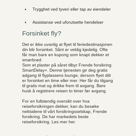
Trygghet ved tyveri eller tap av eiendeler
Assistanse ved uforutsette hendelser
Forsinket fly?
Det er ikke uvanlig at flyet til feriedestinasjonen
din blir forsinket. Sånt er veldig kjedelig. Ofte
får man bare en kupong som knapt dekker et
smørbrød.
Som et plaster på såret tilbyr Frende forsikring
SmartDelay+. Denne tjenesten gir deg gratis
adgang til flyplassens lounge, dersom flyet ditt
er forsinket en time eller mer. Her får du tilgang
til gratis mat og drikke frem til avgang. Bare
husk å registrere reisen to timer før avgang.
For en fullstendig oversikt over hva
reiseforsikringen dekker, kan du besøke
nettsidene til vårt forsikringsselskap, Frende
forsikring. De har markedets beste
reiseforsikring. Les mer her.