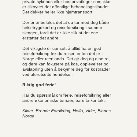
private sykehus eller hos privatleger som ikke
er tilknyttet det offentlige behandlingstilbudet.
Det dekker heller ikke hjemtransport.
Derfor anbefales det at du tar med deg både
helsetrygdkort og reiseforsikring i samme
slengen, fordi det er ikke slik at det ene
erstatter det andre.
Det viktigste er uansett å alltid ha en god
reiseforsikring før du reiser, enten det er i
Norge eller utenlands. Det gir deg og dine ro,
og dere kan fokusere på kos, opplevelser og
avslapning uten å bekymre deg for kostnader
ved uforutsette hendelser.
Riktig god ferie!
Har du spørsmål om ferie, reiseforsikring eller
andre økonomiske temaer, bare ta kontakt.
Kilder: Frende Forsikring, Helfo, Virke, Finans
Norge