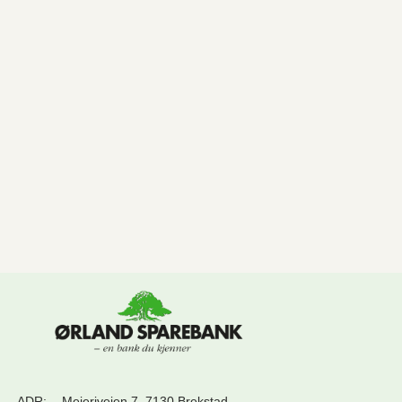
ADR:
Meieriveien 7, 7130 Brekstad