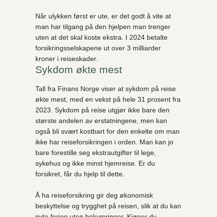
Når ulykken først er ute, er det godt å vite at
man har tilgang på den hjelpen man trenger
uten at det skal koste ekstra. I 2024 betalte
forsikringsselskapene ut over 3 milliarder
kroner i reiseskader.
Sykdom økte mest
Tall fra Finans Norge viser at sykdom på reise
økte mest, med en vekst på hele 31 prosent fra
2023. Sykdom på reise utgjør ikke bare den
største andelen av erstatningene, men kan
også bli svært kostbart for den enkelte om man
ikke har reiseforsikringen i orden. Man kan jo
bare forestille seg ekstrautgifter til lege,
sykehus og ikke minst hjemreise. Er du
forsikret, får du hjelp til dette.
Å ha reiseforsikring gir deg økonomisk
beskyttelse og trygghet på reisen, slik at du kan
nyte ferien uten bekymringer. Kjøper du