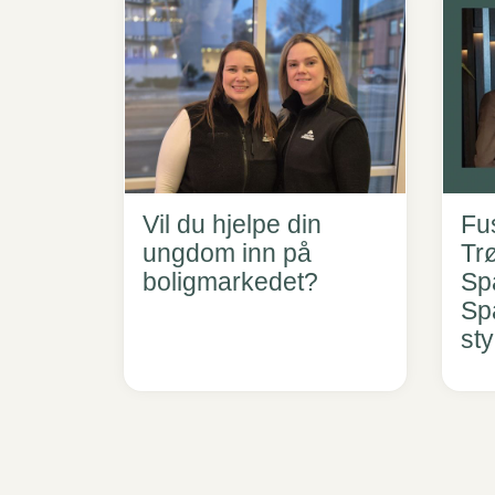
Vil du hjelpe din
Fu
ungdom inn på
Tr
boligmarkedet?
Sp
Sp
st