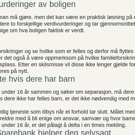
urderinger av boligen
man må gjøre, men det kan være en praktisk løsning på e
ere to forskjellige verdivurderinger og tar gjennomsnitte
nige om hva boligen faktisk er verdt.
sikringer og se hvilke som er felles og derfor må flyttes 
er det også å være oppmerksom på hvilke familieforsikri
dsplass. Etter en skilsmisse vil disse ikke lenger gjelde 
res på nytt.
e hvis dere har barn
n under 16 år sammen og søker om separasjon, må dere d
 dere ikke har felles barn, er det ikke nødvendig med 
tlig tjeneste som tilbys når et forhold tar slutt. Målet m
reldre med å bli enige om ansvar, samvær og hvor barnet
under 16 år, er det pålagt å delta i en times mekling.
Sparebank hjelper deg selvsagt.