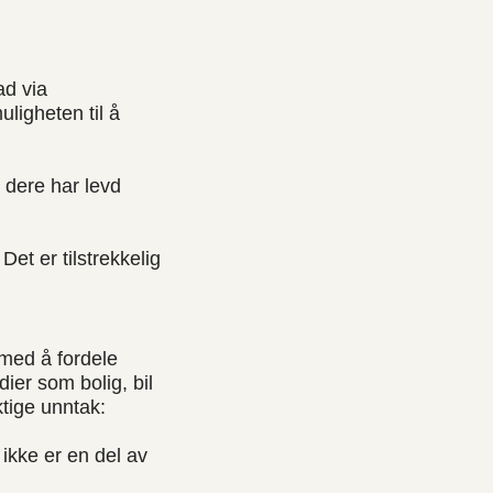
ad via
uligheten til å
t dere har levd
et er tilstrekkelig
 med å fordele
dier som bolig, bil
ktige unntak:
ikke er en del av