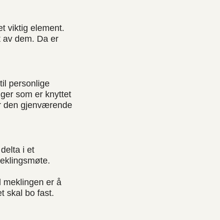
t viktig element.
t av dem. Da er
til personlige
nger som er knyttet
for den gjenværende
elta i et
meklingsmøte.
ed meklingen er å
 skal bo fast.