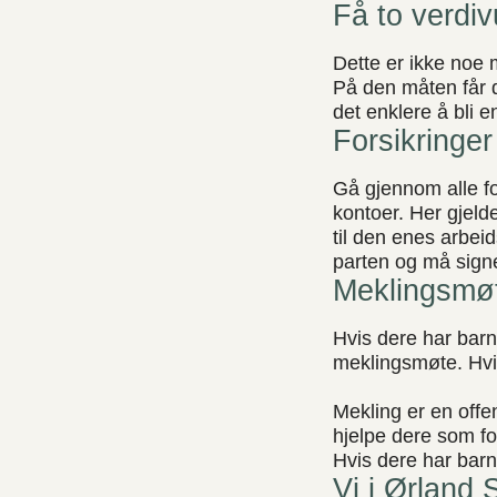
Få to verdiv
Dette er ikke noe 
På den måten får d
det enklere å bli e
Forsikringer
Gå gjennom alle for
kontoer. Her gjeld
til den enes arbei
parten og må signe
Meklingsmøt
Hvis dere har bar
meklingsmøte. Hvis
Mekling er en offen
hjelpe dere som fo
Hvis dere har barn 
Vi i Ørland 