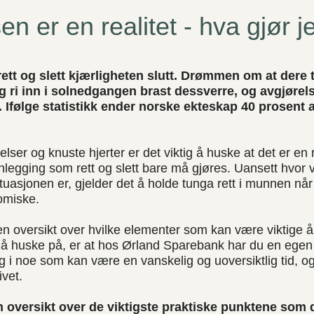
en er en realitet - hva gjør 
ett og slett kjærligheten slutt. Drømmen om at dere t
ri inn i solnedgangen brast dessverre, og avgjøre
t. Ifølge statistikk ender norske ekteskap 40 prosent
lelser og knuste hjerter er det viktig å huske at det er en
nlegging som rett og slett bare må gjøres. Uansett hvor 
tuasjonen er, gjelder det å holde tunga rett i munnen når
omiske.
n oversikt over hvilke elementer som kan være viktige 
 må huske på, er at hos Ørland Sparebank har du en egen
 i noe som kan være en vanskelig og uoversiktlig tid, o
livet.
en oversikt over de viktigste praktiske punktene som