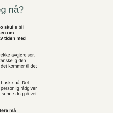
jeg nå?
o skulle bli
lsen om
 av tiden med
 rekke avgjørelser,
vanskelig den
 det kommer til det
å huske på. Det
 personlig rådgiver
g sende deg på vei
 dere må