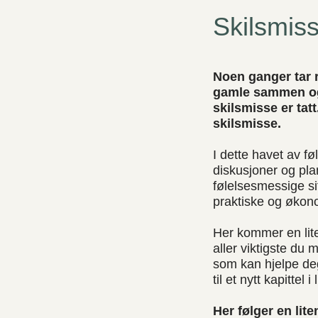
Skilsmiss
Noen ganger tar r
gamle sammen og 
skilsmisse er tat
skilsmisse.
I dette havet av fø
diskusjoner og pla
følelsesmessige si
praktiske og økon
Her kommer en lite
aller viktigste du
som kan hjelpe deg
til et nytt kapittel i 
Her følger en lit