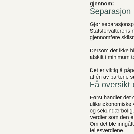
gjennom:
Separasjon
Gjør separasjonsp
Statsforvalterens n
gjennomføre skils
Dersom det ikke bl
atskilt i minimum t
Det er viktig å påp
at én av partene 
Få oversikt
Først handler det 
ulike økonomiske ve
og sekundærbolig. 
Verdier som den en
Om det ble inngått
fellesverdiene.