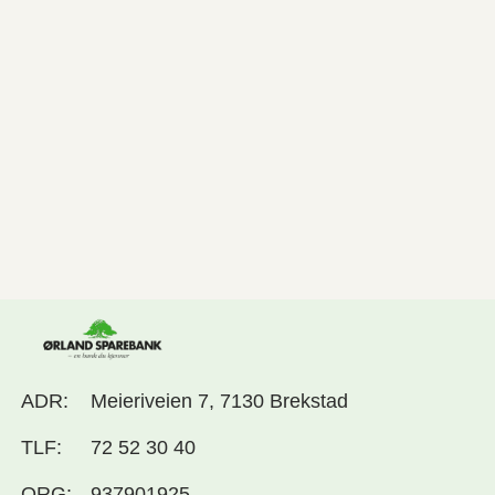
ADR:
Meieriveien 7, 7130 Brekstad
TLF:
72 52 30 40
ORG:
937901925