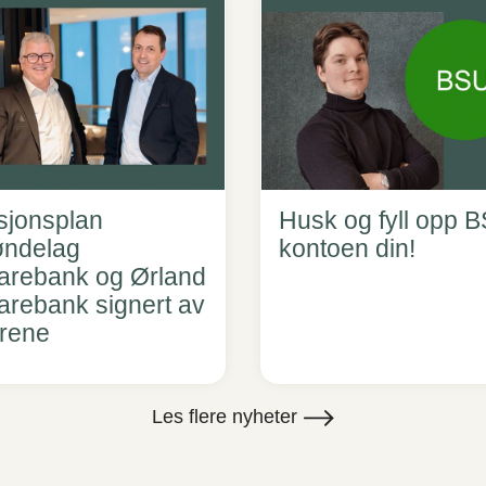
sjonsplan
Husk og fyll opp 
øndelag
kontoen din!
arebank og Ørland
arebank signert av
yrene
Les flere nyheter