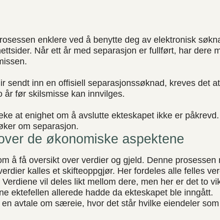
rosessen enklere ved å benytte deg av elektronisk søkn
ettsider. Når ett år med separasjon er fullført, har dere m
missen.
ir sendt inn en offisiell separasjonssøknad, kreves det a
o år før skilsmisse kan innvilges.
eke at enighet om å avslutte ekteskapet ikke er påkrevd. D
søker om separasjon.
 over de økonomiske aspektene
om å få oversikt over verdier og gjeld. Denne prosessen
rdier kalles et skifteoppgjør. Her fordeles alle felles ver
Verdiene vil deles likt mellom dere, men her er det to vi
e ektefellen allerede hadde da ekteskapet ble inngått.
 en avtale om særeie, hvor det står hvilke eiendeler som 