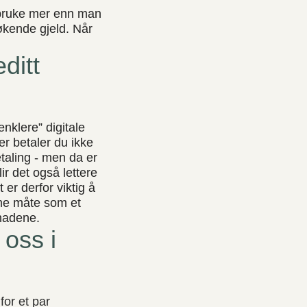
l å bruke mer enn man
økende gjeld. Når
ditt
enklere” digitale
er betaler du ikke
etaling - men da er
ir det også lettere
 er derfor viktig å
mme måte som et
tnadene.
oss i
or et par