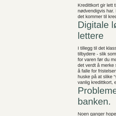
Kredittkort gir lett
nødvendigvis har. 
det kommer til kredi
Digitale 
lettere
I tillegg til det k
tilbydere - slik so
for varen før du mo
det verdt å merke s
å falle for fristels
huske på at slike 
vanlig kredittkort
Probleme
banken.
Noen ganger hoper