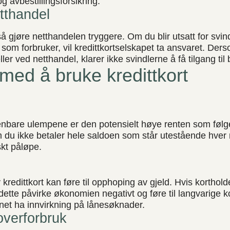
g avbestillingsforsikring.
tthandel
å gjøre netthandelen tryggere. Om du blir utsatt for svind
r som forbruker, vil kredittkortselskapet ta ansvaret. Derso
eller ved netthandel, klarer ikke svindlerne å få tilgang ti
med å bruke kredittkort
nbare ulempene er den potensielt høye renten som følg
m du ikke betaler hele saldoen som står utestående hve
kt påløpe.
kredittkort kan føre til opphoping av gjeld. Hvis korthold
n dette påvirke økonomien negativt og føre til langvarige
net ha innvirkning på lånesøknader.
 overforbruk