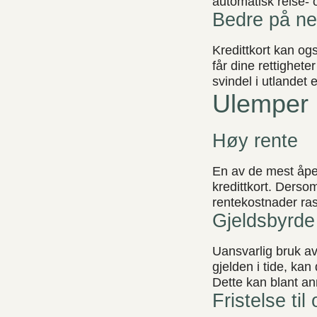
automatisk reise- o
Bedre på ne
Kredittkort kan ogs
får dine rettighete
svindel i utlandet 
Ulemper 
Høy rente
En av de mest åpe
kredittkort. Derso
rentekostnader ras
Gjeldsbyrde
Uansvarlig bruk av 
gjelden i tide, ka
Dette kan blant an
Fristelse til