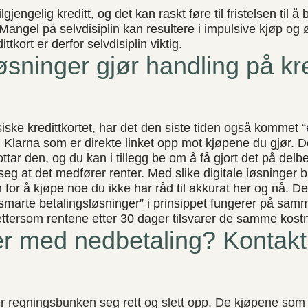
 tilgjengelig kreditt, og det kan raskt føre til fristelsen ti
Mangel på selvdisiplin kan resultere i impulsive kjøp og 
ttkort er derfor selvdisiplin viktig.
løsninger gjør handling på kre
lassiske kredittkortet, har det den siste tiden også kommet “
m Klarna som er direkte linket opp mot kjøpene du gjør. D
ttar den, og du kan i tillegg be om å få gjort det på delb
eg at det medfører renter. Med slike digitale løsninger bl
en for å kjøpe noe du ikke har råd til akkurat her og nå. Det
“smarte betalingsløsninger” i prinsippet fungerer på sa
, ettersom rentene etter 30 dager tilsvarer de samme kos
r med nedbetaling? Kontakt 
 regningsbunken seg rett og slett opp. De kjøpene som f