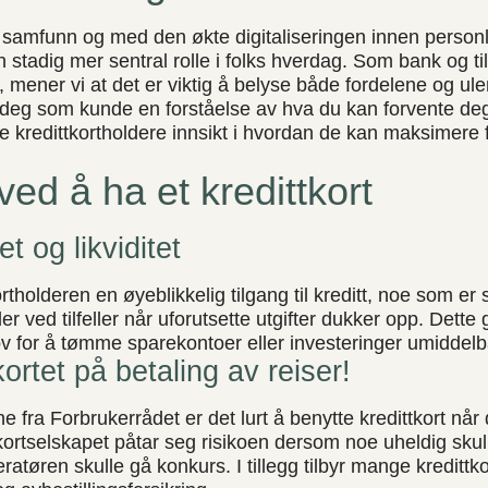
samfunn og med den økte digitaliseringen innen personl
en stadig mer sentral rolle i folks hverdag. Som bank og t
er, mener vi at det er viktig å belyse både fordelene og 
ir deg som kunde en forståelse av hva du kan forvente de
de kredittkortholdere innsikt i hvordan de kan maksimere
ved å ha et kredittkort
t og likviditet
ortholderen en øyeblikkelig tilgang til kreditt, noe som er s
er ved tilfeller når uforutsette utgifter dukker opp. Dette 
hov for å tømme sparekontoer eller investeringer umiddelb
kortet på betaling av reiser!
e fra Forbrukerrådet er det lurt å benytte kredittkort når 
 kortselskapet påtar seg risikoen dersom noe uheldig skull
ratøren skulle gå konkurs. I tillegg tilbyr mange kredittk