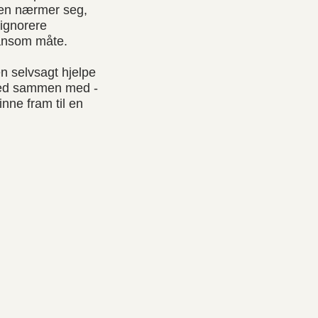
sten nærmer seg,
 ignorere
kånsom måte.
en selvsagt hjelpe
 ned sammen med -
nne fram til en