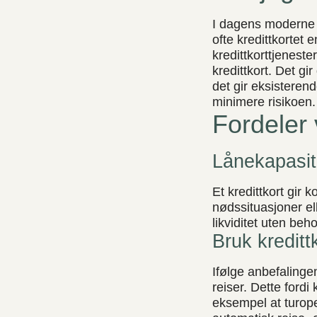
I dagens moderne 
ofte kredittkortet 
kredittkorttjenest
kredittkort. Det g
det gir eksisteren
minimere risikoen.
Fordeler 
Lånekapasite
Et kredittkort gir k
nødssituasjoner ell
likviditet uten be
Bruk kreditt
Ifølge anbefalingen
reiser. Dette fordi
eksempel at turope