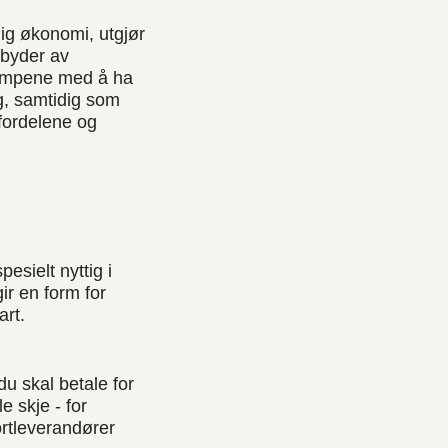
ig økonomi, utgjør
ilbyder av
ulempene med å ha
g, samtidig som
 fordelene og
pesielt nyttig i
gir en form for
art.
du skal betale for
e skje - for
ortleverandører