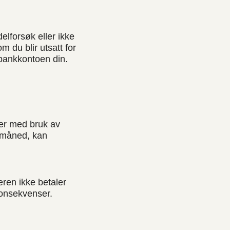
elforsøk eller ikke
m du blir utsatt for
l bankkontoen din.
er med bruk av
r måned, kan
eren ikke betaler
 konsekvenser.