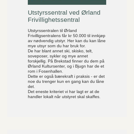
Utstyrssentral ved Ørland
Frivillighetssentral
Utstyrssentralen til Ørland
Frivilligsentralens får kr 50.000 til innkjøp
av nødvendig utstyr. Her kan du kan låne
mye utsyr som du har bruk for.
De har blant annet ski, skisko, telt,
soveposer, sykler og mye annet
forskjellig. På Brekstad finner du dem på
Ørland Kultursenter, og i Bjugn har de et
rom i Fosenhallen.
Dette er også bærekraft i praksis - er det
noe du trenger kun en gang kan du låne
det.
Det eneste kriteriet vi har lagt er at de
handler lokalt når utstyret skal skaffes.