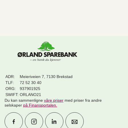
ADR:
Meieriveien 7, 7130 Brekstad
TLF:
72 52 30 40
ORG:
937901925
SWIFT:
ORLANO21
Du kan sammenligne
våre priser
med priser fra andre
selskaper
på Finansportalen
.