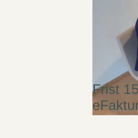
Frist 1
eFaktu