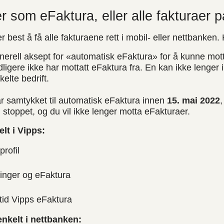
er som eFaktura, eller alle fakturaer 
best å få alle fakturaene rett i mobil- eller nettbanken.
erell aksept for «automatisk eFaktura» for å kunne mott
idligere ikke har mottatt eFaktura fra. En kan ikke lenger
elte bedrift.
r samtykket til automatisk eFaktura innen
15. mai 2022
,
i stoppet, og du vil ikke lenger motta eFakturaer.
lt i Vipps:
profil
inger og eFaktura
ltid Vipps eFaktura
enkelt i nettbanken: