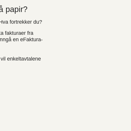
på papir?
 Hva fortrekker du?
a fakturaer fra
 inngå en eFaktura-
 vil enkeltavtalene