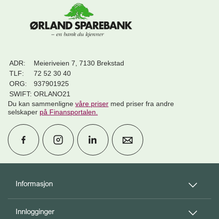
ADR:
Meieriveien 7, 7130 Brekstad
TLF:
72 52 30 40
ORG:
937901925
SWIFT:
ORLANO21
Du kan sammenligne
våre priser
med priser fra andre
selskaper
på Finansportalen
.
calendar_month
Avtal møte
Informasjon
Innlogginger
perm_phone_msg
Kontakt oss