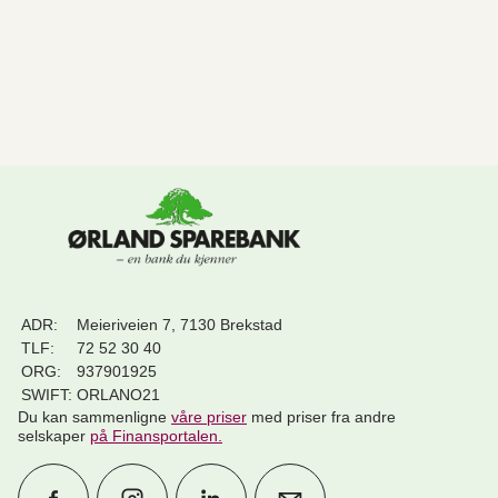
ADR:
Meieriveien 7, 7130 Brekstad
TLF:
72 52 30 40
ORG:
937901925
SWIFT:
ORLANO21
Du kan sammenligne
våre priser
med priser fra andre
selskaper
på Finansportalen
.