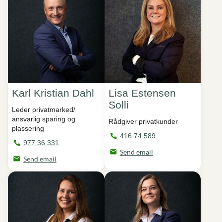
Karl Kristian Dahl
Lisa Estensen
Solli
Leder privatmarked/
ansvarlig sparing og
Rådgiver privatkunder
plassering
416 74 589
977 36 331
Send email
Send email