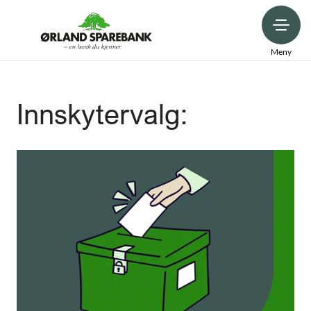
Meny
Innskytervalg: