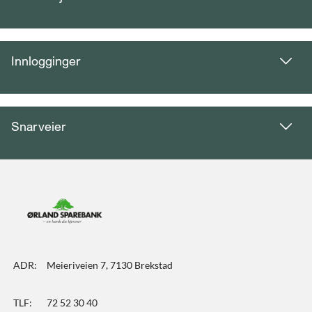
Innlogginger
Snarveier
ADR:
Meieriveien 7, 7130 Brekstad
TLF:
72 52 30 40