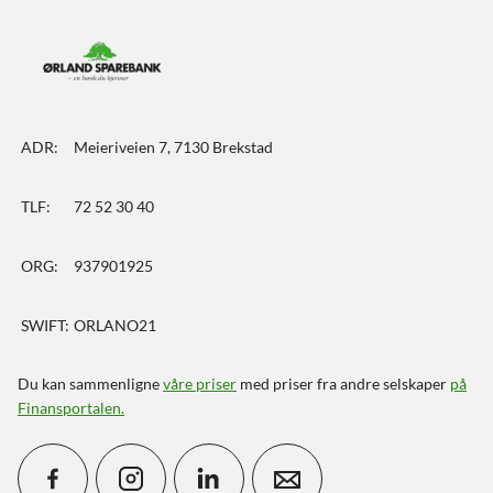
ADR:
Meieriveien 7, 7130 Brekstad
TLF:
72 52 30 40
ORG:
937901925
SWIFT:
ORLANO21
Du kan sammenligne
våre priser
med priser fra andre selskaper
på
Finansportalen
.