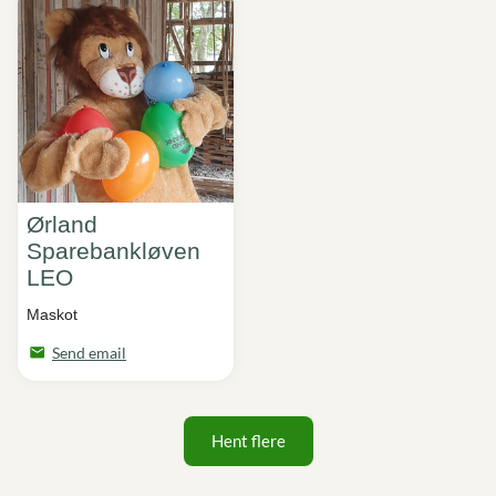
Ørland
Sparebankløven
LEO
Maskot
Send email
Hent flere