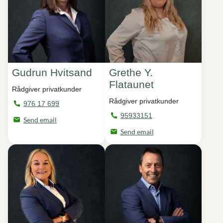
Gudrun Hvitsand
Grethe Y.
Flataunet
Rådgiver privatkunder
Rådgiver privatkunder
976 17 699
95933151
Send email
Send email