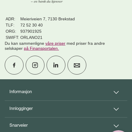
ADR:
Meieriveien 7, 7130 Brekstad
TLF:
72 52 30 40
ORG:
937901925
SWIFT:
ORLANO21
Du kan sammenligne
våre priser
med priser fra andre
selskaper
på Finansportalen
.
calendar_month
Avtal møte
Informasjon
Innlogginger
perm_phone_msg
Kontakt oss
Snarveier
Til toppen